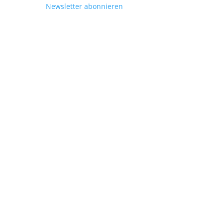

Newsletter abonnieren
UN Agenda 2030
Links