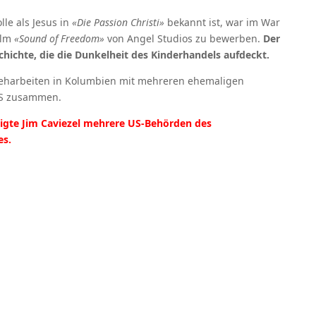
lle als Jesus in
«Die Passion Christi»
bekannt ist, war im War
ilm
«Sound of Freedom»
von Angel Studios zu bewerben.
Der
chichte, die die Dunkelheit des Kinderhandels aufdeckt.
reharbeiten in Kolumbien mit mehreren ehemaligen
LS zusammen.
igte Jim Caviezel mehrere US-Behörden des
es.